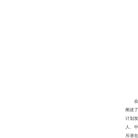
会上
阐述
计划
人、中
斥潜在